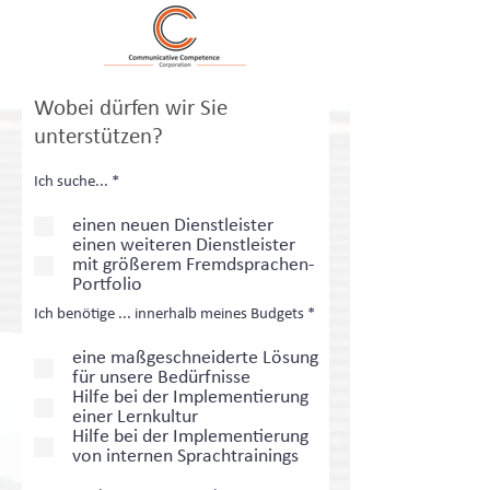
Wobei dürfen wir Sie
unterstützen?
R
Ich suche...
*
e
q
einen neuen Dienstleister
u
einen weiteren Dienstleister
i
mit größerem Fremdsprachen-
r
e
Portfolio
d
R
Ich benötige ... innerhalb meines Budgets
*
e
q
eine maßgeschneiderte Lösung
u
für unsere Bedürfnisse
i
Hilfe bei der Implementierung
r
e
einer Lernkultur
d
Hilfe bei der Implementierung
von internen Sprachtrainings