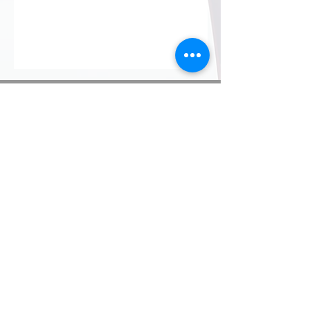
Ihr zuverlässiger Partner für
Kommunikation, Fremdsprachen,
Übersetzungen & Dolmetschen
Reinsburgstr. 4
D-70178 Stuttgart
Büro: +49 (0)711/69947950
Impressum